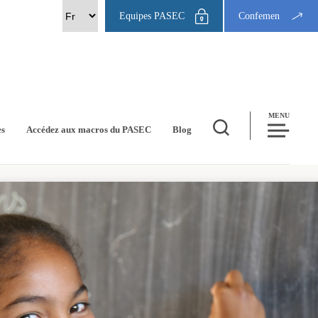
Equipes PASEC
Confemen
MENU
es
Accédez aux macros du PASEC
Blog