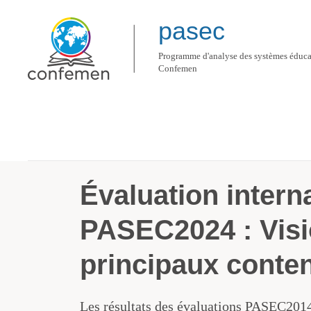
pasec
Programme d'analyse des systèmes éducat
Confemen
Toutes nos actualités
Évaluation internationale PASEC2024 : Vision et pri
Évaluation intern
PASEC2024 : Visi
principaux conte
Les résultats des évaluations PASEC20