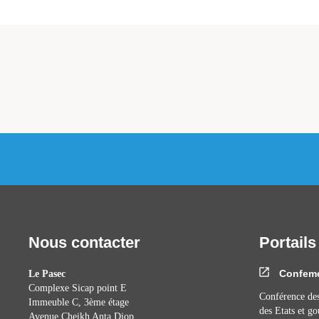
Nous contacter
Portails
Confem
Le Pasec
Complexe Sicap point E
Conférence des
Immeuble C, 3ème étage
des Etats et g
Avenue Cheikh Anta Diop