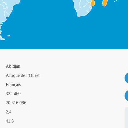
Abidjan
Afrique de l’Ouest
Français
322 460
20 316 086
2,4
41,3