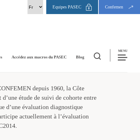
Equipes PASEC
Confemen
MENU
es
Accédez aux macros du PASEC
Blog
CONFEMEN depuis 1960, la Côte
et d’une étude de suivi de cohorte entre
ue d’une évaluation diagnostique
ticipe actuellement à l’évaluation
EC2014.