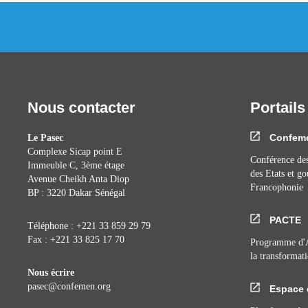
Nous contacter
Portails
Confem
Le Pasec
Complexe Sicap point E
Conférence des
Immeuble C, 3ème étage
des Etats et g
Avenue Cheikh Anta Diop
Francophonie
BP : 3220 Dakar Sénégal
PACTE
Téléphone : +221 33 859 29 79
Fax : +221 33 825 17 70
Programme d'A
la transformati
Nous écrire
pasec@confemen.org
Espace 