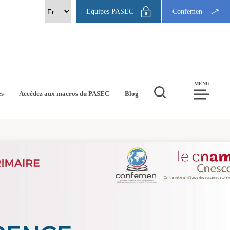
Equipes PASEC
Confemen
MENU
es
Accédez aux macros du PASEC
Blog